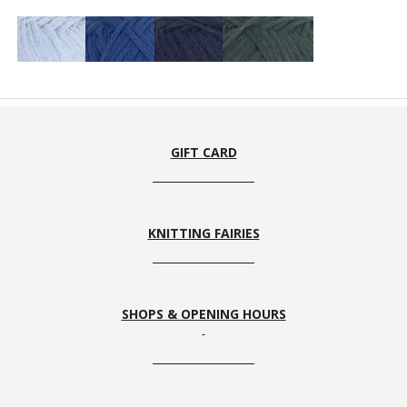
Frost
Indigo
Navy
Bottle
Green
GIFT CARD
KNITTING FAIRIES
Green
Autumn
Dunes
Jazz
Tea
SHOPS & OPENING HOURS
Ocean
Sky