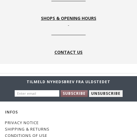
SHOPS & OPENING HOURS
Walnut
Wine
Winter
Grey
CONTACT US
TILMELD NYHEDSBREV FRA ULDSTEDET
ENTER
SUBSCRIBE
UNSUBSCRIBE
EMAIL
INFOS
PRIVACY NOTICE
SHIPPING & RETURNS
CONDITIONS OF USE