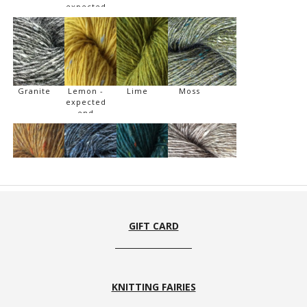
expected
end
march
2023
Granite
Lemon -
Lime
Moss
expected
end
march
2023
Mustard
Navy -
North Sea
Oak
expected
mid may
GIFT CARD
2023
KNITTING FAIRIES
Paprika
Purple
Sand
Turquoise