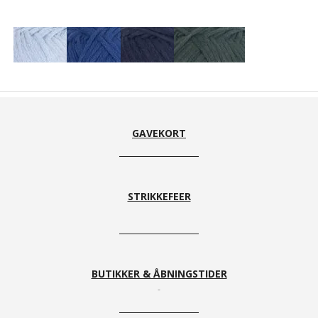
Frost
Indigo
Navy
Bottle
Green
GAVEKORT
STRIKKEFEER
Green
Autumn
Dunes
Jazz
Tea
BUTIKKER & ÅBNINGSTIDER