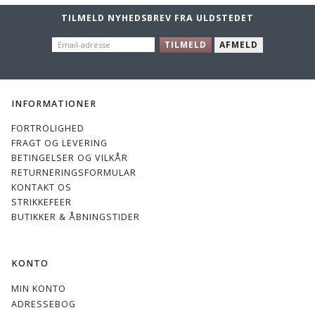
TILMELD NYHEDSBREV FRA ULDSTEDET
EMAIL-
812 Lys
718
716
TILMELD
728
AFMELD
ADRESSE
Aqua
Støvet
Støvet
Sunny
Lyseblå
Aqua
Sea
INFORMATIONER
FORTROLIGHED
FRAGT OG LEVERING
742 Baja
650
670 Dark
818
BETINGELSER OG VILKÅR
Blue
Bright
Purple
Støvet
RETURNERINGSFORMULAR
Purple
Forår
KONTAKT OS
STRIKKEFEER
BUTIKKER & ÅBNINGSTIDER
832 -
882
748 Mørk
738 Wild
KONTO
Fashion
Flaskegrøn
Petrol
Sea
Green
MIN KONTO
ADRESSEBOG