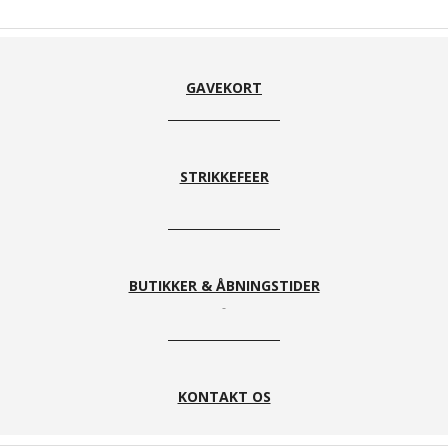
415 Baby
417
228
232
Rosa
Støvet
Koralrød
Papaya
Rosa
Punch
GAVEKORT
STRIKKEFEER
329 Klar
330 Dyb
432
492
rød
Rød
Candy
Blomme
BUTIKKER & ÅBNINGSTIDER
122 Rolig
814
130 Karry
164
gul
Spring
Brandy
KONTAKT OS