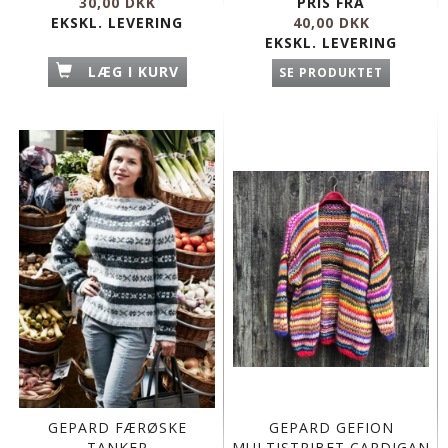
30,00 DKK
PRIS FRA
EKSKL. LEVERING
40,00 DKK
EKSKL. LEVERING
LÆG I KURV
SE PRODUKTET
GEPARD FÆRØSKE
GEPARD GEFION
TANKER
MULTISTRIBET CARDIGAN