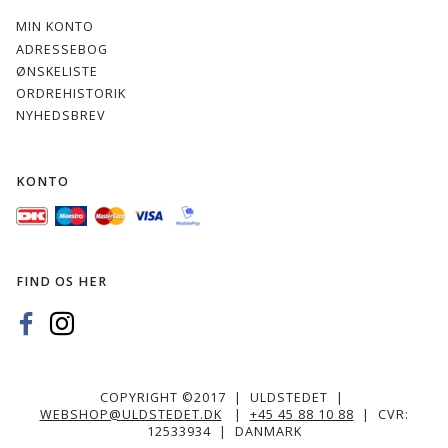
MIN KONTO
ADRESSEBOG
ØNSKELISTE
ORDREHISTORIK
NYHEDSBREV
KONTO
FIND OS HER
COPYRIGHT ©2017 | ULDSTEDET |
WEBSHOP@ULDSTEDET.DK
|
+45 45 88 10 88
| CVR:
12533934 | DANMARK