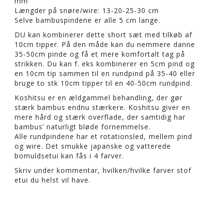
mm
Længder på snøre/wire: 13-20-25-30 cm
Selve bambuspindene er alle 5 cm lange.
DU kan kombinerer dette short sæt med tilkøb af
10cm tipper. På den måde kan du nemmere danne
35-50cm pinde og få et mere komfortalt tag på
strikken. Du kan f. eks kombinerer en 5cm pind og
en 10cm tip sammen til en rundpind på 35-40 eller
bruge to stk 10cm tipper til en 40-50cm rundpind.
Koshitsu er en ældgammel behandling, der gør
stærk bambus endnu stærkere. Koshitsu giver en
mere hård og stærk overflade, der samtidig har
bambus’ naturligt bløde fornemmelse.
Alle rundpindene har et rotationsled, mellem pind
og wire. Det smukke japanske og vatterede
bomuldsetui kan fås i 4 farver.
Skriv under kommentar, hvilken/hvilke farver stof
etui du helst vil have.