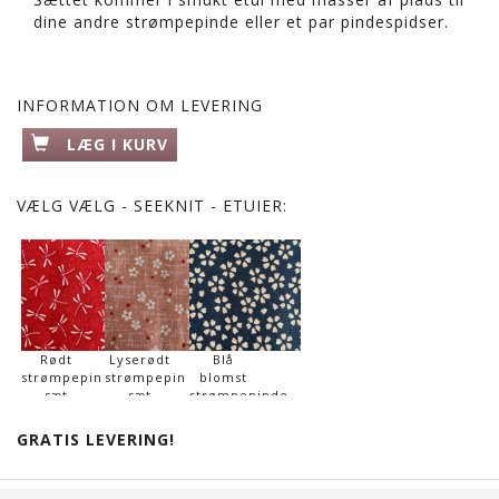
dine andre strømpepinde eller et par pindespidser.
INFORMATION OM LEVERING
LÆG I KURV
VÆLG
VÆLG - SEEKNIT - ETUIER:
Rødt
Lyserødt
Blå
strømpepinde
strømpepinde
blomst
sæt
sæt
strømpepinde
sæt
GRATIS LEVERING!