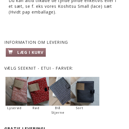
Du kan altid tilkøbe de tynde pinde enkeltvis eller i
et sæt, se f. eks vores Koshitsu Small (lace) sæt
(Hvidt pap emballage).
INFORMATION OM LEVERING
LÆG I KURV
VÆLG
SEEKNIT - ETUI - FARVER:
Lyserød
Rød
Blå
Sort
Stjerne
GRATIS LEVERING!