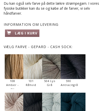
Du kan også selv farve på dette lækre strømpegarn. I vores
fysiske butikker kan du se og købe af de farver, vi selv
håndfarver.
INFORMATION OM LEVERING
LÆG I KURV
VÆLG
FARVE - GEPARD - CASH SOCK:
108
101
504 Lys
590
Amber -
Råhvid
Grå
Antracitgrå
ny