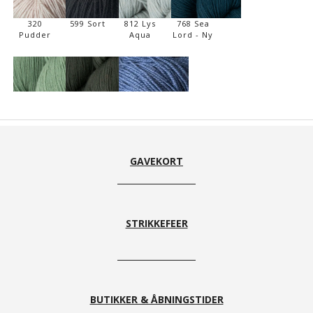
320
599 Sort
812 Lys
768 Sea
Pudder
Aqua
Lord - Ny
818
870
760 Jeans
Jadedreams
olivengrøn
blue
- Ny
GAVEKORT
STRIKKEFEER
BUTIKKER & ÅBNINGSTIDER