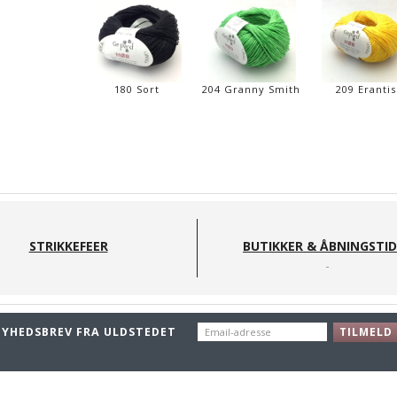
180 Sort
204 Granny Smith
209 Erantis
STRIKKEFEER
BUTIKKER & ÅBNINGSTI
EMAIL-
NYHEDSBREV FRA ULDSTEDET
TILMELD
ADRESSE