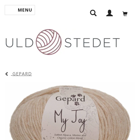
MENU
SKIFTE NAVIGATION
GEPARD