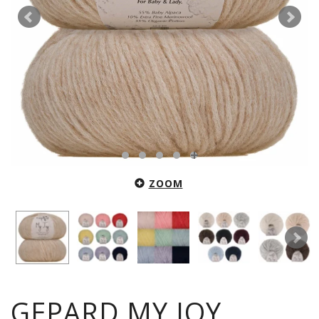
ZOOM
GEPARD MY JOY