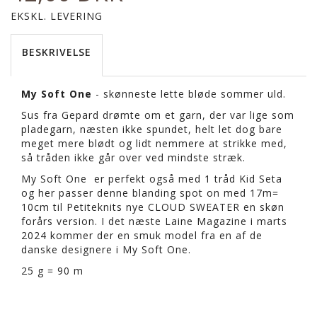
EKSKL. LEVERING
BESKRIVELSE
My Soft One
- skønneste lette bløde sommer uld.
Sus fra Gepard drømte om et garn, der var lige som
pladegarn, næsten ikke spundet, helt let dog bare
meget mere blødt og lidt nemmere at strikke med,
så tråden ikke går over ved mindste stræk.
My Soft One er perfekt også med 1 tråd Kid Seta
og her passer denne blanding spot on med 17m=
10cm til Petiteknits nye CLOUD SWEATER en skøn
forårs version. I det næste Laine Magazine i marts
2024 kommer der en smuk model fra en af de
danske designere i My Soft One.
25 g = 90 m