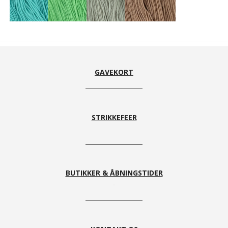
724
842
510
146
GAVEKORT
STRIKKEFEER
104
101
599 Sort
BUTIKKER & ÅBNINGSTIDER