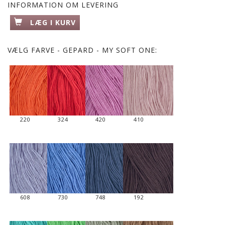
INFORMATION OM LEVERING
LÆG I KURV
VÆLG
FARVE - GEPARD - MY SOFT ONE:
220
324
420
410
608
730
748
192