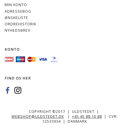
MIN KONTO
ADRESSEBOG
ØNSKELISTE
ORDREHISTORIK
NYHEDSBREV
KONTO
FIND OS HER
COPYRIGHT ©2017 | ULDSTEDET |
WEBSHOP@ULDSTEDET.DK
|
+45 45 88 10 88
| CVR:
12533934 | DANMARK