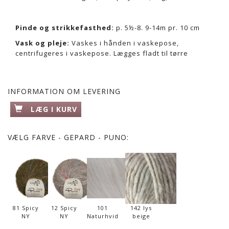
Pinde og strikkefasthed:
p. 5½-8. 9-14m pr. 10 cm
Vask og pleje:
Vaskes i hånden i vaskepose,
centrifugeres i vaskepose. Lægges fladt til tørre
INFORMATION OM LEVERING
LÆG I KURV
VÆLG
FARVE - GEPARD - PUNO:
81 Spicy
12 Spicy
101
142 lys
NY
NY
Naturhvid
beige