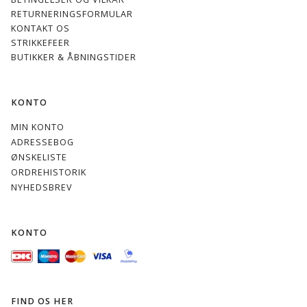
Himmelblå
koboltblå
Indigo Blå
jeans blå
RETURNERINGSFORMULAR
- NY -
KONTAKT OS
STRIKKEFEER
BUTIKKER & ÅBNINGSTIDER
774
716 aqua
822
NY 845
KONTO
marine
lavgrøn
Lys Aqua
MIN KONTO
ADRESSEBOG
ØNSKELISTE
ORDREHISTORIK
NYHEDSBREV
844
870 skov
504 Lys
506
jægergrøn
Grå
mellemgrå
KONTO
FIND OS HER