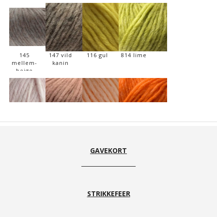
145
147 vild
116 gul
814 lime
mellem-
kanin
beige
412 Sart
422 old
203 -
NY 228
Rosa
rose
fersken
Orange
GAVEKORT
STRIKKEFEER
420 hot
329 Rød
334
482 mørk
pink
Flamme
postkasserød
vinrød