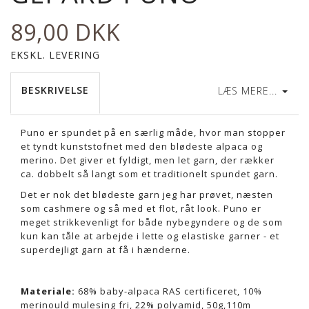
89,00 DKK
EKSKL. LEVERING
BESKRIVELSE
LÆS MERE...
Puno er spundet på en særlig måde, hvor man stopper
et tyndt kunststofnet med
den blødeste alpaca og
merino
. Det giver et fyldigt, men let garn, der rækker
ca. dobbelt så langt som et traditionelt spundet garn.
Det er nok det blødeste garn jeg har prøvet, næsten
som cashmere og så med et flot, råt look. Puno er
meget strikkevenligt for både nybegyndere og de som
kun kan tåle at arbejde i lette og elastiske garner - et
superdejligt garn at få i hænderne.
Materiale:
68% baby-alpaca RAS certificeret, 10%
merinould mulesing fri, 22% polyamid,
50g,110m