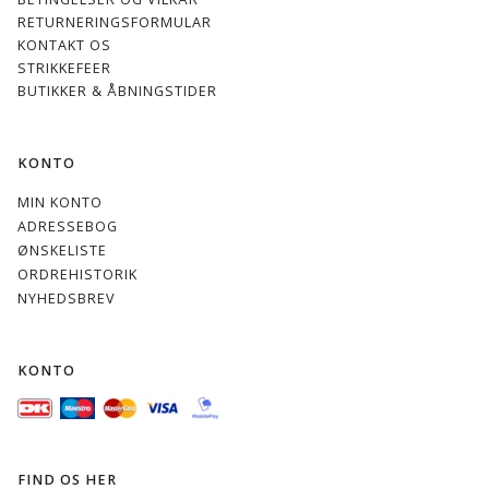
Himmelblå
koboltblå
Indigo Blå
jeans blå
RETURNERINGSFORMULAR
- NY -
KONTAKT OS
STRIKKEFEER
BUTIKKER & ÅBNINGSTIDER
774
716 aqua
822
NY 845
KONTO
marine
lavgrøn
Lys Aqua
MIN KONTO
ADRESSEBOG
ØNSKELISTE
ORDREHISTORIK
NYHEDSBREV
844
870 skov
504 Lys
506
jægergrøn
Grå
mellemgrå
KONTO
FIND OS HER