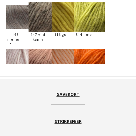
145
147 vild
116 gul
814 lime
mellem-
kanin
beige
412 Sart
422 old
203 -
NY 228
Rosa
rose
fersken
Orange
GAVEKORT
STRIKKEFEER
420 hot
329 Rød
334
482 mørk
pink
Flamme
postkasserød
vinrød