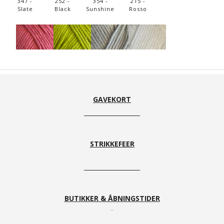
347 -
252 -
354 -
215 -
Slate
Black
Sunshine
Rosso
356 -
219 -
345 -
263
Raspberry
Gooseberry
Cloud
Bleached
GAVEKORT
STRIKKEFEER
368 -
372 -
371 -
Flamingo
Ballet
North Sea
Pink
BUTIKKER & ÅBNINGSTIDER