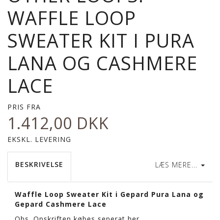
WAFFLE LOOP
SWEATER KIT I PURA
LANA OG CASHMERE
LACE
PRIS FRA
1.412,00 DKK
EKSKL. LEVERING
BESKRIVELSE
LÆS MERE...
Waffle Loop Sweater Kit i Gepard Pura Lana og
Gepard Cashmere Lace
Obs. Opskriften købes seperat
her