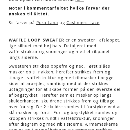
Noter i kommentarfeltet hvilke farver der
ønskes til Kittet.
Se farver på
Pura Lana
og
Cashmere Lace
WAFFLE_LOOP_SWEATER
er en sweater i afslappet,
lige silhuet med høj hals. Detaljeret med
vaffelstruktur og snoninger og med et ribpanel
langs siderne.
Sweateren strikkes oppefra og ned. Først slåes
masker op til nakken, herefter strikkes frem og
tilbage i vaffelstruktur og med ribmasker i begge
sider af arbejdet, samtidig med at der strikkes
udtagninger for at skabe formen på den øverste del
af bagstykket. Herefter samles masker op langs
skulderkanten, skuldrene strikkes frem og tilbage
hver for sig. De 2 skuldre samles til forstykke ved at
slå masker op fortil. For- og bagstykket samles og
kroppen strikkes rundt i vaffelstruktur, snoninger
efter diagram og med rib i siderne. Ærmemaskerne
samles op i ærmeåbningen og ærmerne strikkes