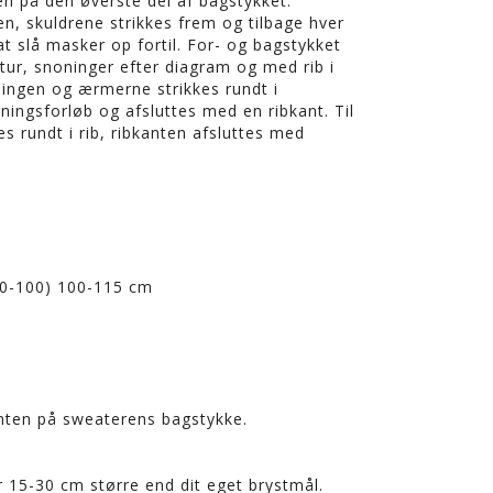
en på den øverste del af bagstykket.
n, skuldrene strikkes frem og tilbage hver
at slå masker op fortil. For- og bagstykket
ktur, snoninger efter diagram og med rib i
ngen og ærmerne strikkes rundt i
ingsforløb og afsluttes med en ribkant. Til
s rundt i rib, ribkanten afsluttes med
(90-100) 100-115 cm
nten på sweaterens bagstykke.
m
r 15-30 cm større end dit eget brystmål.