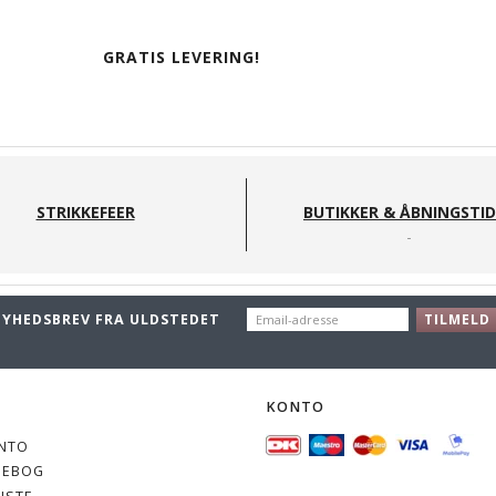
GRATIS LEVERING!
STRIKKEFEER
BUTIKKER & ÅBNINGSTI
EMAIL-
NYHEDSBREV FRA ULDSTEDET
TILMELD
ADRESSE
O
KONTO
NTO
SEBOG