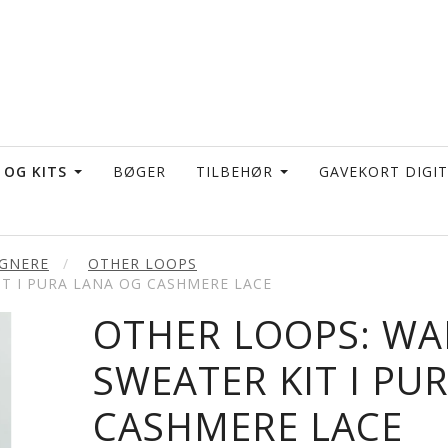
 OG KITS
BØGER
TILBEHØR
GAVEKORT DIGI
IGNERE
OTHER LOOPS
T I PURA LANA OG CASHMERE LACE
OTHER LOOPS: WA
SWEATER KIT I PU
CASHMERE LACE