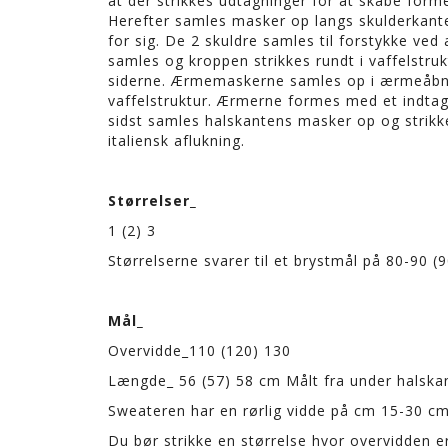
at der strikkes udtagninger for at skabe form
Herefter samles masker op langs skulderkante
for sig. De 2 skuldre samles til forstykke ved 
samles og kroppen strikkes rundt i vaffelstru
siderne. Ærmemaskerne samles op i ærmeåbni
vaffelstruktur. Ærmerne formes med et indtagn
sidst samles halskantens masker op og strikke
italiensk aflukning.
Størrelser_
1 (2) 3
Størrelserne svarer til et brystmål på 80-90 
Mål_
Overvidde_110 (120) 130
Længde_ 56 (57) 58 cm Målt fra under halska
Sweateren har en rørlig vidde på cm 15-30 c
Du bør strikke en størrelse hvor overvidden e