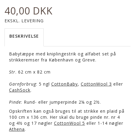
40,00 DKK
EKSKL. LEVERING
BESKRIVELSE
Babytæppe med kniplingestrik og alfabet set på
strikkeremser fra København og Greve.
Str
. 62 cm x 82 cm
Garnforbrug
: 5 ngl
CottonBaby
,
CottonWool 3
eller
CashSock
.
Pinde
: Rund- eller jumperpinde 2¼ og 2½.
Opskriften kan også bruges til at strikke en plaid på
100 cm x 136 cm. Her skal du bruge pinde nr. nr 4
og 4½ og 17 nøgler
CottonWool 5
eller 1-14 nøgler
Athena
.