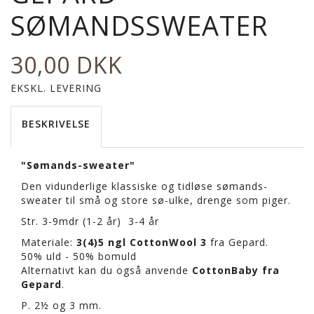
SØMANDSSWEATER
30,00 DKK
EKSKL. LEVERING
BESKRIVELSE
"Sømands-sweater"
Den vidunderlige klassiske og tidløse sømands-
sweater til små og store sø-ulke, drenge som piger.
Str. 3-9mdr (1-2 år) 3-4 år
Materiale:
3(4)5 ngl CottonWool 3
fra Gepard.
50% uld - 50% bomuld
Alternativt kan du også anvende
CottonBaby fra
Gepard
.
P. 2½ og 3 mm.