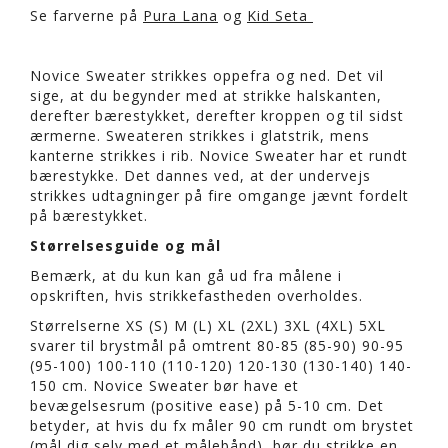
Se farverne på
Pura Lana
og
Kid Seta
Novice Sweater strikkes oppefra og ned. Det vil
sige, at du begynder med at strikke halskanten,
derefter bærestykket, derefter kroppen og til sidst
ærmerne. Sweateren strikkes i glatstrik, mens
kanterne strikkes i rib. Novice Sweater har et rundt
bærestykke. Det dannes ved, at der undervejs
strikkes udtagninger på fire omgange jævnt fordelt
på bærestykket.
Størrelsesguide og mål
Bemærk, at du kun kan gå ud fra målene i
opskriften, hvis strikkefastheden overholdes.
Størrelserne XS (S) M (L) XL (2XL) 3XL (4XL) 5XL
svarer til brystmål på omtrent 80-85 (85-90) 90-95
(95-100) 100-110 (110-120) 120-130 (130-140) 140-
150 cm. Novice Sweater bør have et
bevægelsesrum (positive ease) på 5-10 cm. Det
betyder, at hvis du fx måler 90 cm rundt om brystet
(mål dig selv med et målebånd), bør du strikke en