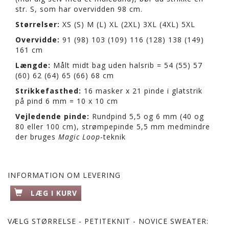
str. S, som har overvidden 98 cm.
Størrelser:
XS (S) M (L) XL (2XL) 3XL (4XL) 5XL
Overvidde:
91 (98) 103 (109) 116 (128) 138 (149)
161 cm
Længde:
Målt midt bag uden halsrib = 54 (55) 57
(60) 62 (64) 65 (66) 68 cm
Strikkefasthed:
16 masker x 21 pinde i glatstrik
på pind 6 mm = 10 x 10 cm
Vejledende pinde:
Rundpind 5,5 og 6 mm (40 og
80 eller 100 cm), strømpepinde 5,5 mm medmindre
der bruges
Magic Loop
-teknik
INFORMATION OM LEVERING
LÆG I KURV
VÆLG
STØRRELSE - PETITEKNIT - NOVICE SWEATER: