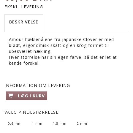
EKSKL. LEVERING
BESKRIVELSE
Amour-hæklenålene fra japanske Clover er med
blødt, ergonomisk skaft og en krog formet til
ubesværet hækling.
Hver størrelse har sin egen farve, så det er let at
kende forskel.
INFORMATION OM LEVERING
LÆG I KURV
VÆLG
PINDESTØRRELSE:
0,6 mm
1 mm
1,5 mm
2 mm