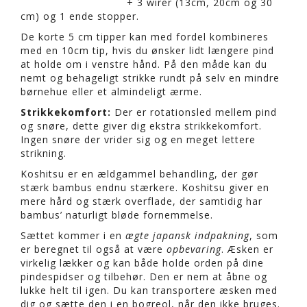
+ 3 wirer (13cm, 20cm og 30
cm) og 1 ende stopper.
De korte 5 cm tipper kan med fordel kombineres
med en 10cm tip, hvis du ønsker lidt længere pind
at holde om i venstre hånd. På den måde kan du
nemt og behageligt strikke rundt på selv en mindre
børnehue eller et almindeligt ærme.
Strikkekomfort:
Der er rotationsled mellem pind
og snøre, dette giver dig ekstra strikkekomfort.
Ingen snøre der vrider sig og en meget lettere
strikning.
Koshitsu er en ældgammel behandling, der gør
stærk bambus endnu stærkere. Koshitsu giver en
mere hård og stærk overflade, der samtidig har
bambus’ naturligt bløde fornemmelse.
Sættet kommer i en
ægte japansk indpakning
, som
er beregnet til også at være
opbevaring
. Æsken er
virkelig lækker og kan både holde orden på dine
pindespidser og tilbehør. Den er nem at åbne og
lukke helt til igen. Du kan transportere æsken med
dig og sætte den i en bogreol, når den ikke bruges.