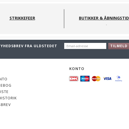
STRIKKEFEER
BUTIKKER & ÅBNINGSTI
EMAIL-
NYHEDSBREV FRA ULDSTEDET
TILMELD
ADRESSE
O
KONTO
NTO
SEBOG
ISTE
ISTORIK
SBREV