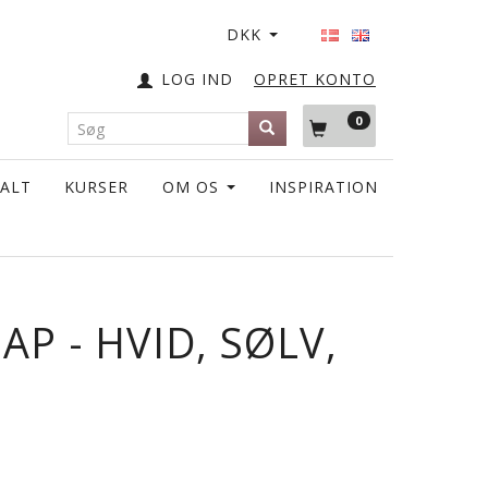
DKK
LOG IND
OPRET KONTO
0
TALT
KURSER
OM OS
INSPIRATION
P - HVID, SØLV,