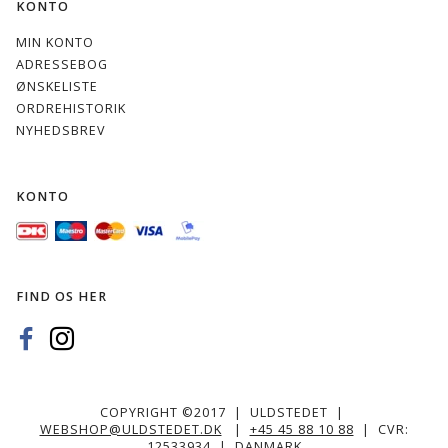
106 Rosa
422 Lyng
728
KONTO
sten
Rosa
gråblå
MIN KONTO
ADRESSEBOG
ØNSKELISTE
ORDREHISTORIK
NYHEDSBREV
KONTO
FIND OS HER
COPYRIGHT ©2017 | ULDSTEDET |
WEBSHOP@ULDSTEDET.DK
|
+45 45 88 10 88
| CVR:
12533934 | DANMARK