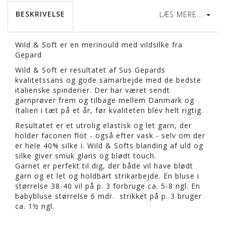
BESKRIVELSE
LÆS MERE...
Wild & Soft er en merinould med vildsilke fra
Gepard
Wild & Soft er resultatet af Sus Gepards
kvalitetssans og gode samarbejde med de bedste
italienske spinderier. Der har været sendt
garnprøver frem og tilbage mellem Danmark og
Italien i tæt på et år, før kvaliteten blev helt rigtig.
Resultatet er et utrolig elastisk og let garn, der
holder faconen flot - også efter vask - selv om der
er hele 40% silke i. Wild & Softs blanding af uld og
silke giver smuk glans og blødt touch.
Garnet er perfekt til dig, der både vil have blødt
garn og et let og holdbart strikarbejde. En bluse i
størrelse 38-40 vil på p. 3 forbruge ca. 5-8 ngl. En
babybluse størrelse 6 mdr. strikket på p. 3 bruger
ca. 1½ ngl.