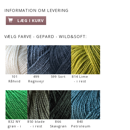
INFORMATION OM LEVERING
LÆG I KURV
VÆLG
FARVE - GEPARD - WILD&SOFT:
101
499
599 Sort
814 Lime
Råhvid
Regnvejr
- i rest
832 NY
850 blade
866
840
grøn - i
- i rest
Skøvgrøn
Petroleum