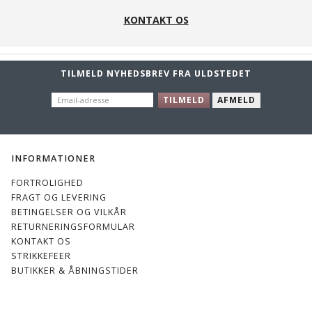
Aubergine
Hindbærrød
- i rest
- i rest
KONTAKT OS
TILMELD NYHEDSBREV FRA ULDSTEDET
EMAIL-
186 Rød
240
158
TILMELD
172
AFMELD
ADRESSE
panda
Brandy
Gylden
Tabako
INFORMATIONER
FORTROLIGHED
FRAGT OG LEVERING
142 lys
144
146
412 Lys
BETINGELSER OG VILKÅR
kaffecreme
Lysbeige
Kaffecreme
Rosa
RETURNERINGSFORMULAR
KONTAKT OS
520
STRIKKEFEER
Meleret
Lys Grå
BUTIKKER & ÅBNINGSTIDER