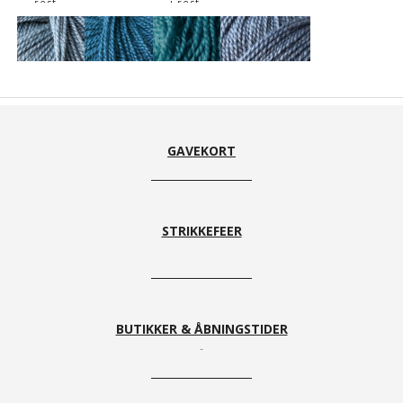
rest
- i rest
810
766 Blå
738
728
Aquagrå
Petroleum
andrik
Gråblå
GAVEKORT
STRIKKEFEER
746
782
632 Lilla
612 Lilla
Jeansblå
Marineblå
lyng
- i rest
BUTIKKER & ÅBNINGSTIDER
484
426 candy
340
216 Koral