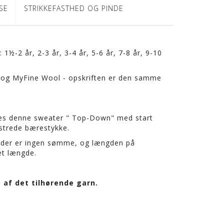
SE
STRIKKEFASTHED OG PINDE
: 1½-2 år, 2-3 år, 3-4 år, 5-6 år, 7-8 år, 9-10
eta og MyFine Wool - opskriften er den samme
kkes denne sweater " Top-Down" med start
strede bærestykke.
; der er ingen sømme, og længden på
et længde.
 af det tilhørende garn.