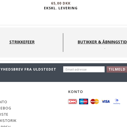
65,00 DKK
EKSKL. LEVERING
STRIKKEFEER
BUTIKKER & ÅBNINGSTI
EMAIL-
NYHEDSBREV FRA ULDSTEDET
TILMELD
ADRESSE
O
KONTO
NTO
SEBOG
ISTE
ISTORIK