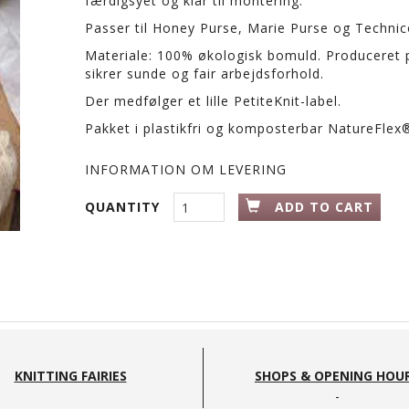
færdigsyet og klar til montering.
Passer til Honey Purse, Marie Purse og Technico
Materiale: 100% økologisk bomuld. Produceret på
sikrer sunde og fair arbejdsforhold.
Der medfølger et lille PetiteKnit-label.
Pakket i plastikfri og komposterbar NatureFlex
INFORMATION OM LEVERING
QUANTITY
ADD TO CART
KNITTING FAIRIES
SHOPS & OPENING HOU