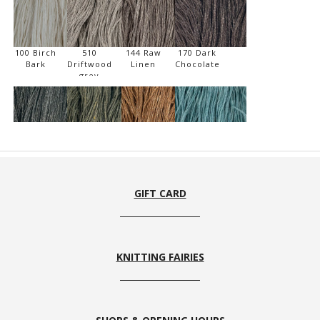
100 Birch
510
144 Raw
170 Dark
Bark
Driftwood
Linen
Chocolate
grey
590 Black
852 Olive
130 Oiled
726
Ash
Oak
Mineral
Blue
GIFT CARD
KNITTING FAIRIES
712
NEW 748
142
540 Antic
Whisper
Pacific
Cardamom
Silver
Blue
Ocean
Preorder