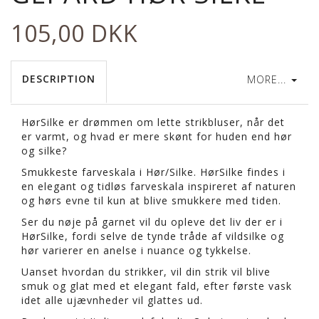
105,00 DKK
DESCRIPTION
MORE...
HørSilke er drømmen om lette strikbluser, når det
er varmt, og h
vad er mere skønt for huden end hør
og silke?
Smukkeste farveskala i Hør/Silke. HørSilke findes i
en elegant og tidløs farveskala inspireret af naturen
og hørs evne til kun at blive smukkere med tiden.
Ser du nøje på garnet vil du opleve det liv der er i
HørSilke, fordi selve de tynde tråde af vildsilke og
hør varierer en anelse i nuance og tykkelse.
Uanset hvordan du strikker, vil din strik vil blive
smuk og glat med et elegant fald, efter første vask
idet alle ujævnheder vil glattes ud.