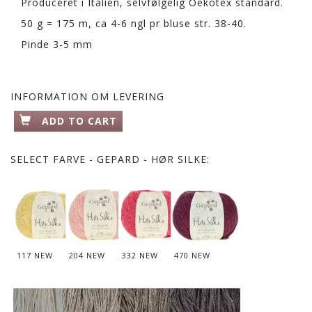
Produceret i Italien, selvfølgelig Oekotex standard.
50 g = 175 m, ca 4-6 ngl pr bluse str. 38-40.
Pinde 3-5 mm
INFORMATION OM LEVERING
ADD TO CART
SELECT
FARVE - GEPARD - HØR SILKE:
117 NEW
204 NEW
332 NEW
470 NEW