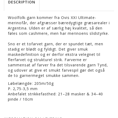
DESCRIPTION
Woolfolk-garn kommer fra Ovis XXI Ultimate-
merinofår, der afgræsser bæredygtige græsarealer i
Argentina. Ulden er af særlig høj kvalitet, så den
føles som cashmere, men har merinoens slidstyrke.
Sno er et tofarvet garn, der er spundet tæt, men
stadig er blødt og fyldigt. Det giver smuk
maskedefinition og er derfor ekstra velegnet til
flerfarvet og strukturel strik. Farverne er
sammensat af farver fra det tilsvarende garn Tynd,
og udover at give et smukt farvespil gør det også
de to garnermeget smukke sammen.
Løbelængde: 205m/50g
P. 2,75-3,5 mm
Anbefalet strikkefasthed: 21–28 masker & 34–40
pinde / 10cm