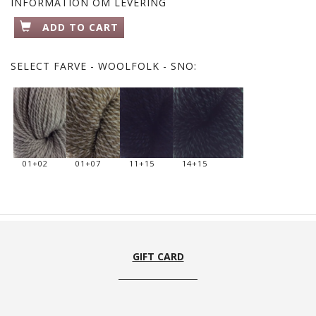
INFORMATION OM LEVERING
ADD TO CART
SELECT
FARVE - WOOLFOLK - SNO:
01+02
01+07
11+15
14+15
GIFT CARD