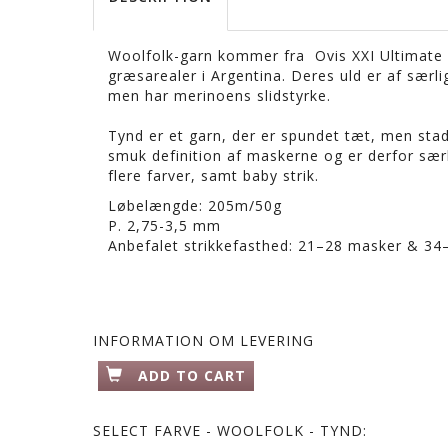
Woolfolk-garn kommer fra Ovis XXI Ultimate 
græsarealer i Argentina. Deres uld er af særli
men har merinoens slidstyrke.
Tynd er et garn, der er spundet tæt, men stad
smuk definition af maskerne og er derfor særli
flere farver, samt baby strik.
Løbelængde: 205m/50g
P. 2,75-3,5 mm
Anbefalet strikkefasthed: 21–28 masker & 34
INFORMATION OM LEVERING
ADD TO CART
SELECT
FARVE - WOOLFOLK - TYND: