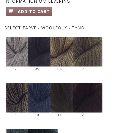
INFORMATION OM LEVERING
ADD TO CART
SELECT
FARVE - WOOLFOLK - TYND:
02
05
06
07
08
10
11
12